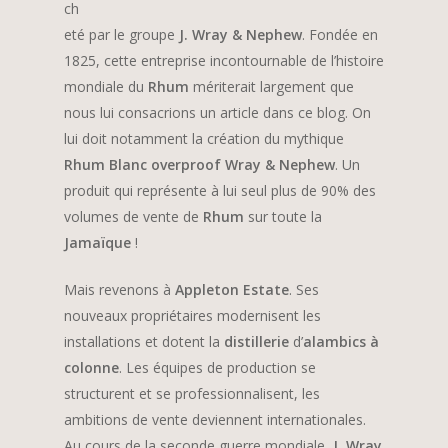
ch
eté par le groupe
J. Wray & Nephew
. Fondée en
1825, cette entreprise incontournable de l’histoire
mondiale du
Rhum
mériterait largement que
nous lui consacrions un article dans ce blog. On
lui doit notamment la création du mythique
Rhum Blanc overproof Wray & Nephew
. Un
produit qui représente à lui seul plus de 90% des
volumes de vente de
Rhum
sur toute la
Jamaïque
!
Mais revenons à
Appleton Estate
. Ses
nouveaux propriétaires modernisent les
installations et dotent la
distillerie
d’
alambics à
colonne
. Les équipes de production se
structurent et se professionnalisent, les
ambitions de vente deviennent internationales.
Au cours de la seconde guerre mondiale,
J. Wray