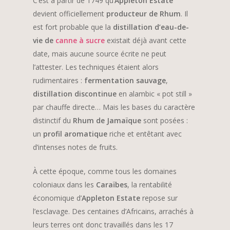
C’est à partir de 1749 qu’
Appleton Estate
devient officiellement
producteur de Rhum
. Il
est fort probable que la
distillation d’eau-de-
vie de
canne à sucre
existait déjà avant cette
date, mais aucune source écrite ne peut
l’attester. Les techniques étaient alors
rudimentaires :
fermentation sauvage
,
distillation discontinue
en alambic « pot still »
par chauffe directe… Mais les bases du caractère
distinctif du
Rhum de Jamaïque
sont posées :
un
profil aromatique
riche et entêtant avec
d’intenses notes de fruits.
À cette époque, comme tous les domaines
coloniaux dans les
Caraïbes
, la rentabilité
économique d’
Appleton Estate
repose sur
l’esclavage. Des centaines d’Africains, arrachés à
leurs terres ont donc travaillés dans les 17